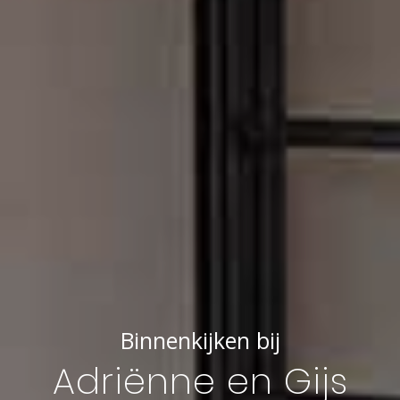
Binnenkijken bij
Adriënne en Gijs