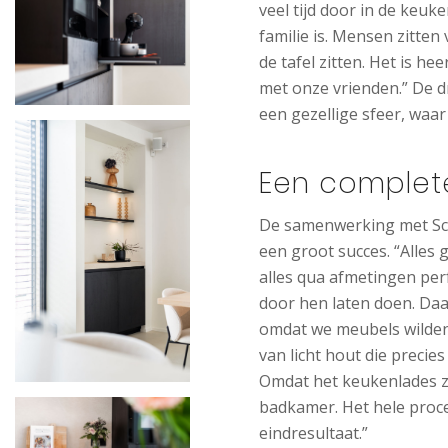
veel tijd door in de keuk
familie is. Mensen zitten
de tafel zitten. Het is he
met onze vrienden.” De d
een gezellige sfeer, waar
Een complet
De samenwerking met Sch
een groot succes. “Alles
alles qua afmetingen pe
door hen laten doen. Da
omdat we meubels wilden 
van licht hout die precie
Omdat het keukenlades z
badkamer. Het hele proce
eindresultaat.”