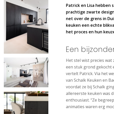
Patrick en Lisa hebben
prachtige zwarte desig
net over de grens in Du
keuken een echte blikv
het proces en hun keuz
Een bijzond
Het stel wist precies wa
een stuk grond gekocht
vertelt Patrick. Via het 
van Schalk Keuken en Bad.
voordat ze bij Schalk gin
allereerste keuken was di
enthousiast. “Ze begree
animaties waren erg mooi