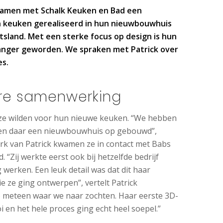
 samen met Schalk Keuken en Bad een
n keuken gerealiseerd in hun nieuwbouwhuis
itsland. Met een sterke focus op design is hun
anger geworden. We spraken met Patrick over
es.
ere samenwerking
t ze wilden voor hun nieuwe keuken. “We hebben
 en daar een nieuwbouwhuis op gebouwd”,
werk van Patrick kwamen ze in contact met Babs
 “Zij werkte eerst ook bij hetzelfde bedrijf
g werken. Een leuk detail was dat dit haar
e ze ging ontwerpen”, vertelt Patrick
p meteen waar we naar zochten. Haar eerste 3D-
 en het hele proces ging echt heel soepel.”