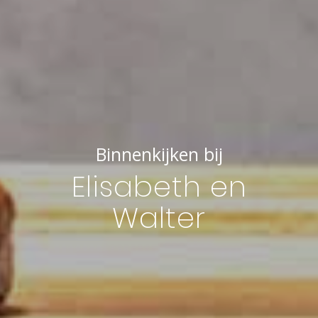
Binnenkijken bij
Elisabeth en
Walter