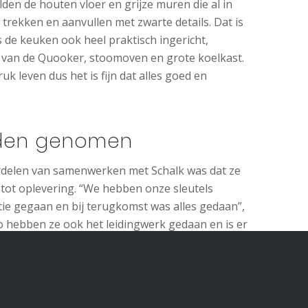
lden de houten vloer en grijze muren die al in
 trekken en aanvullen met zwarte details. Dat is
s de keuken ook heel praktisch ingericht,
l van de Quooker, stoomoven en grote koelkast.
 leven dus het is fijn dat alles goed en
anden genomen
rdelen van samenwerken met Schalk was dat ze
p tot oplevering. “We hebben onze sleutels
ntie gegaan en bij terugkomst was alles gedaan”,
Zo hebben ze ook het leidingwerk gedaan en is er
onmaakploeg langsgekomen zodat wij er meteen
 echt alles uit handen.”
vakmanschap