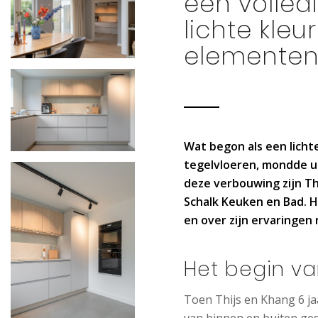
een volled
lichte kle
elemente
Wat begon als een licht
tegelvloeren, mondde ui
deze verbouwing zijn Th
Schalk Keuken en Bad. H
en over zijn ervaringe
Het begin va
Toen Thijs en Khang 6 ja
van binnen en buiten ges