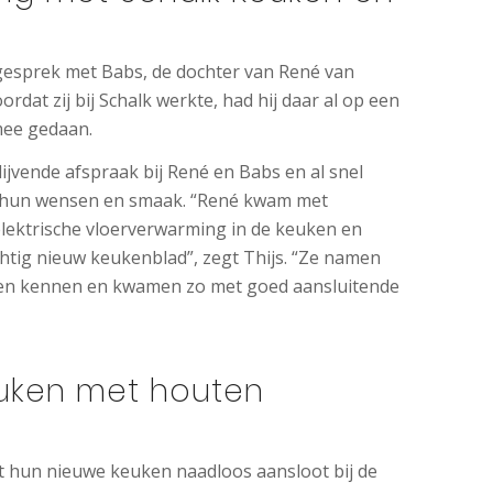
 gesprek met Babs, de dochter van René van
rdat zij bij Schalk werkte, had hij daar al op een
mee gedaan.
lijvende afspraak bij René en Babs en al snel
er hun wensen en smaak. “René kwam met
elektrische vloerverwarming in de keuken en
tig nieuw keukenblad”, zegt Thijs. “Ze namen
leren kennen en kwamen zo met goed aansluitende
euken met houten
t hun nieuwe keuken naadloos aansloot bij de