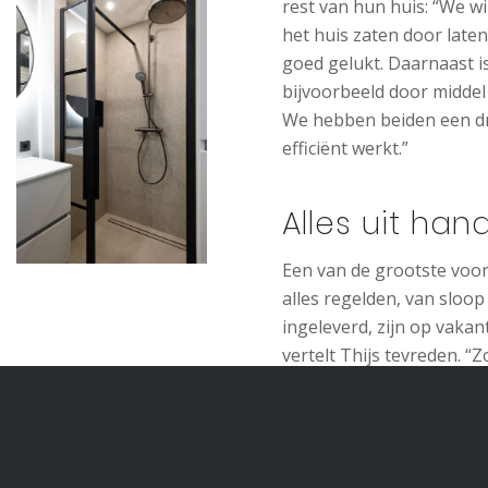
rest van hun huis: “We wi
het huis zaten door laten
goed gelukt. Daarnaast i
bijvoorbeeld door midde
We hebben beiden een druk
efficiënt werkt.”
Alles uit h
Een van de grootste voo
alles regelden, van sloo
ingeleverd, zijn op vaka
vertelt Thijs tevreden. “
achteraf zelfs een scho
weer in konden. Ze namen
Details en 