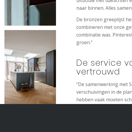
uitbouw met daklichten en
naar binnen. Alles samen
De bronzen greeplijst h
combineren met onze gek
combinatie was. Pinteres
groen.”
De service v
vertrouwd
“De samenwerking met Sc
verschuivingen in de pl
hebben vaak moeten schak
verlopen. Als er iets was
opgelost. Ook de plaatsin
gewone mensen zoals wij 