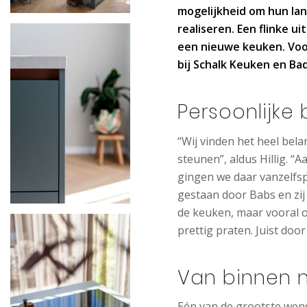
mogelijkheid om hun la
realiseren. Een flinke 
een nieuwe keuken. Voor
bij Schalk Keuken en Bad
Persoonlijke
“Wij vinden het heel bel
steunen”, aldus Hillig. “
gingen we daar vanzelfs
gestaan door Babs en zij 
de keuken, maar vooral o
prettig praten. Juist doo
Van binnen n
Eén van de grootste wens