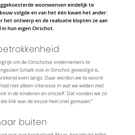
nggekoesterde woonwensen eindelijk te
uitbouw volgde en van het één kwam het ander:
 het ontwerp en de realisatie klopten ze aan
 in hun eigen Oirschot.
 betrokkenheid
angrijk om de Oirschotse ondernemers te
Aangezien Schalk ook in Oirschot gevestigd is,
prekend even langs. Daar werden we te woord
had niet alleen interesse in wat we wilden met
ok in de kinderen en onszelf. Dat vonden we zó
r die klik was de keuze heel snel gemaakt.”
aar buiten
en was een kookeiland. Maar, benadrukt Hillig: