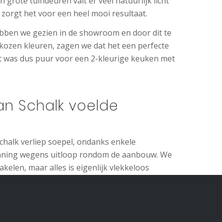
 grote tuindeuren valt er veel natuurlijk licht
 zorgt het voor een heel mooi resultaat.
ebben we gezien in de showroom en door dit te
ozen kleuren, zagen we dat het een perfecte
t was dus puur voor een 2-kleurige keuken met
an Schalk voelde
halk verliep soepel, ondanks enkele
anning wegens uitloop rondom de aanbouw. We
elen, maar alles is eigenlijk vlekkeloos
, zoals een ontbrekend frontje, werd dat meteen
g verliep prettig. Ze hebben fijn personeel;
dat hier in Brabant zeggen.”