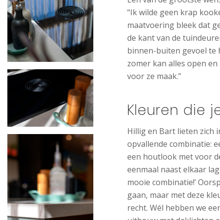
“Ik wilde geen krap kook
maatvoering bleek dat ge
de kant van de tuindeuren.
binnen-buiten gevoel te 
zomer kan alles open en bl
voor ze maak.”
Kleuren die j
Hillig en Bart lieten zic
opvallende combinatie: 
een houtlook met voor de
eenmaal naast elkaar lage
mooie combinatie!’ Oorsp
gaan, maar met deze kleu
recht. Wél hebben we ee