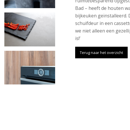
ruimtebesparend opgeste
Bad – heeft de houten wa
bijkeuken geïnstalleerd. 
schuifdeur in een casset
we niet alleen een gezell
is!’
Terug naar het overzicht