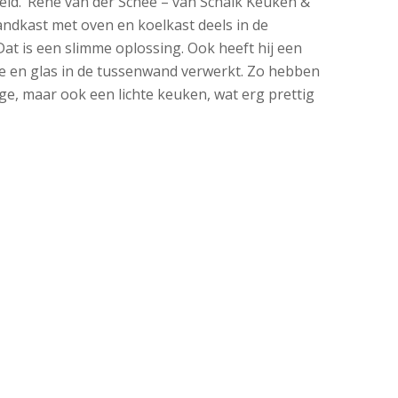
ld. ‘René van der Schee – van Schalk Keuken &
ndkast met oven en koelkast deels in de
Dat is een slimme oplossing. Ook heeft hij een
te en glas in de tussenwand verwerkt. Zo hebben
ige, maar ook een lichte keuken, wat erg prettig