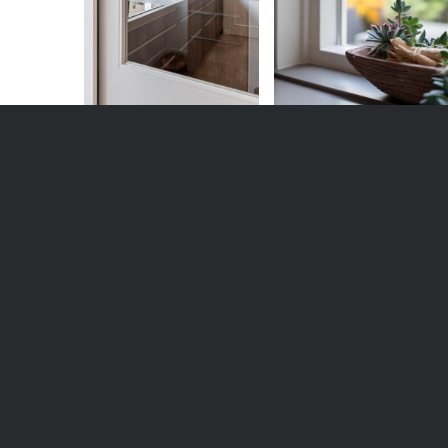
Schalk Keuken en Bad
De K
Schalk Keuken & Bad is een
Wij zij
klein en persoonlijk bedrijf,
Keuken
gespecialiseerd in het
samen
realiseren van maatwerk
zelfst
keukens en badkamers. We zijn
die de