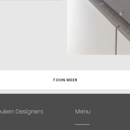
TOON MEER
euken Designers
Menu