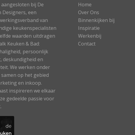
n aangesloten bij De
Home
 Designers, een
Over Ons
werkingsverband van
Binnenkijken bij
andige keukenspecialisten
Inspiratie
zelfde waarden uitdragen
Werkenbij
halk Keuken & Bad:
Contact
haligheid, persoonlijk
t, deskundigheid en
viteit. We werken onder
 samen op het gebied
rketing en inkoop.
ast inspireren we elkaar
ze gedeelde passie voor
.