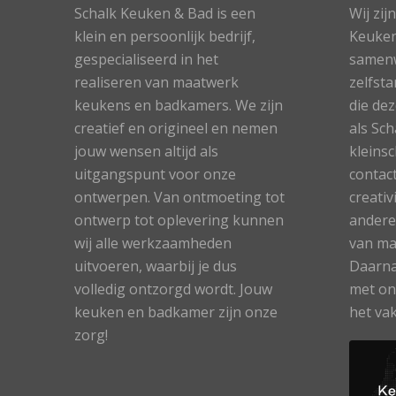
Schalk Keuken & Bad is een
Wij zij
klein en persoonlijk bedrijf,
Keuken
gespecialiseerd in het
samen
realiseren van maatwerk
zelfst
keukens en badkamers. We zijn
die de
creatief en origineel en nemen
als Sc
jouw wensen altijd als
kleinsc
uitgangspunt voor onze
contac
ontwerpen. Van ontmoeting tot
creati
ontwerp tot oplevering kunnen
andere
wij alle werkzaamheden
van ma
uitvoeren, waarbij je dus
Daarna
volledig ontzorgd wordt. Jouw
met on
keuken en badkamer zijn onze
het vak
zorg!