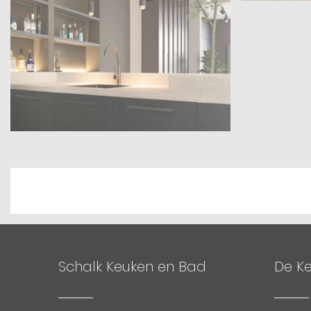
Schalk Keuken en Bad
De K